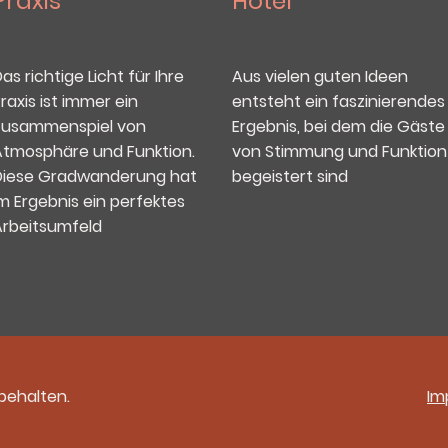
Praxis
Hotel
as richtige Licht für Ihre
Aus vielen guten Ideen
raxis ist immer ein
entsteht ein faszinierendes
Zusammenspiel von
Ergebnis, bei dem die Gäste
Atmosphäre und Funktion.
von Stimmung und Funktion
Diese Gradwanderung hat
begeistert sind
m Ergebnis ein perfektes
Arbeitsumfeld
behalten.
Im