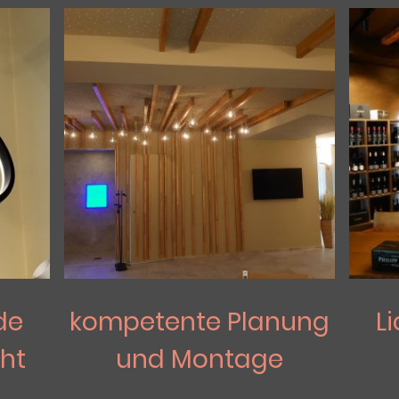
de
kompetente Planung
L
ht
und Montage
die